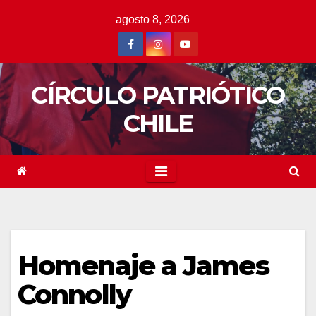
Saltar
agosto 8, 2026
al
contenido
CÍRCULO PATRIÓTICO
CHILE
Homenaje a James
Connolly