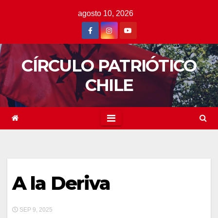
Saltar
agosto 10, 2026
al
contenido
CÍRCULO PATRIÓTICO
CHILE
A la Deriva
SEP 9, 2025