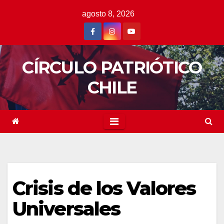
Saltar
agosto 8, 2026
al
contenido
CÍRCULO PATRIÓTICO
CHILE
Crisis de los Valores
Universales